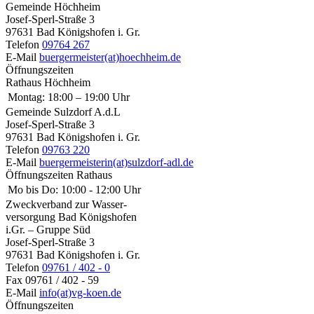
Gemeinde Höchheim
Josef-Sperl-Straße 3
97631 Bad Königshofen i. Gr.
Telefon
09764 267
E-Mail
buergermeister(at)hoechheim.de
Öffnungszeiten
Rathaus Höchheim
Montag:
18:00 – 19:00 Uhr
Gemeinde Sulzdorf A.d.L
Josef-Sperl-Straße 3
97631 Bad Königshofen i. Gr.
Telefon
09763 220
E-Mail
buergermeisterin(at)sulzdorf-adl.de
Öffnungszeiten Rathaus
Mo bis Do:
10:00 - 12:00 Uhr
Zweckverband zur Wasser-
versorgung Bad Königshofen
i.Gr. – Gruppe Süd
Josef-Sperl-Straße 3
97631 Bad Königshofen i. Gr.
Telefon
09761 / 402 - 0
Fax
09761 / 402 - 59
E-Mail
info(at)vg-koen.de
Öffnungszeiten