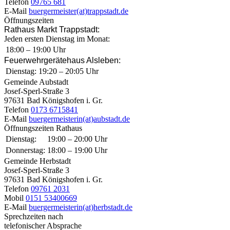
Telefon
09765 681
E-Mail
buergermeister(at)trappstadt.de
Öffnungszeiten
Rathaus Markt Trappstadt:
Jeden ersten Dienstag im Monat:
18:00 – 19:00 Uhr
Feuerwehrgerätehaus Alsleben:
Dienstag:
19:20 – 20:05 Uhr
Gemeinde Aubstadt
Josef-Sperl-Straße 3
97631 Bad Königshofen i. Gr.
Telefon
0173 6715841
E-Mail
buergermeisterin(at)aubstadt.de
Öffnungszeiten Rathaus
Dienstag:
19:00 – 20:00 Uhr
Donnerstag:
18:00 – 19:00 Uhr
Gemeinde Herbstadt
Josef-Sperl-Straße 3
97631 Bad Königshofen i. Gr.
Telefon
09761 2031
Mobil
0151 53400669
E-Mail
buergermeisterin(at)herbstadt.de
Sprechzeiten nach
telefonischer Absprache